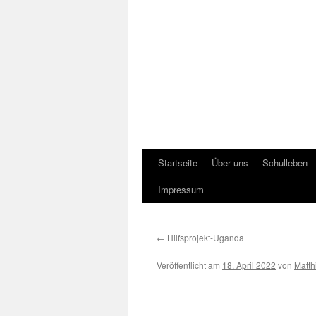
Startseite
Über uns
Schulleben
Impressum
←
Hilfsprojekt-Uganda
Veröffentlicht am
18. April 2022
von
Matth