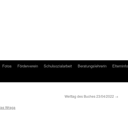
Fotos
Förderverein
Schulsozialarbeit
Beratungslehrerin
Elterninfo
Welttag des Buches 23/04/2022
→
ias Wraga