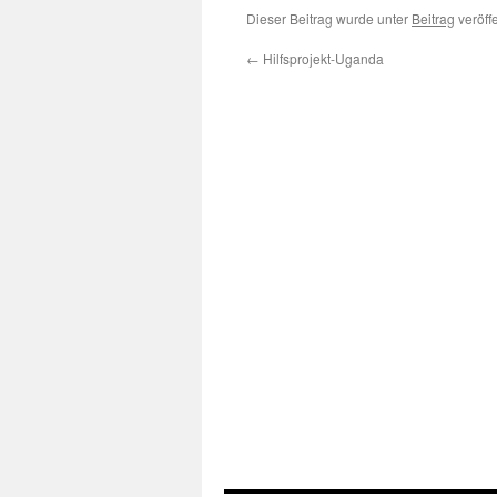
Dieser Beitrag wurde unter
Beitrag
veröff
←
Hilfsprojekt-Uganda