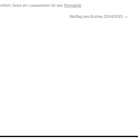
entlicht. Setze ein Lesezeichen für den
Permalink
.
Welttag des Buches 23/04/2022
→