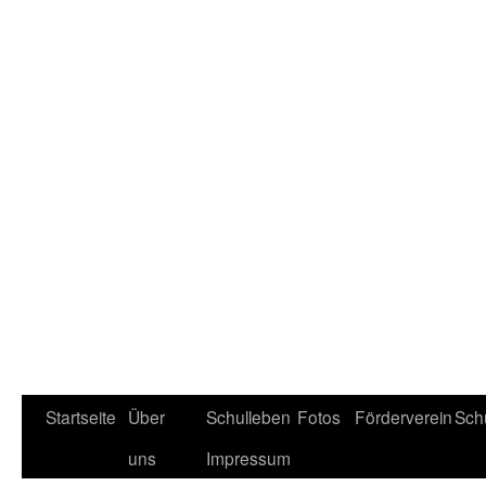
Startseite
Über
Schulleben
Fotos
Förderverein
Schu
uns
Impressum