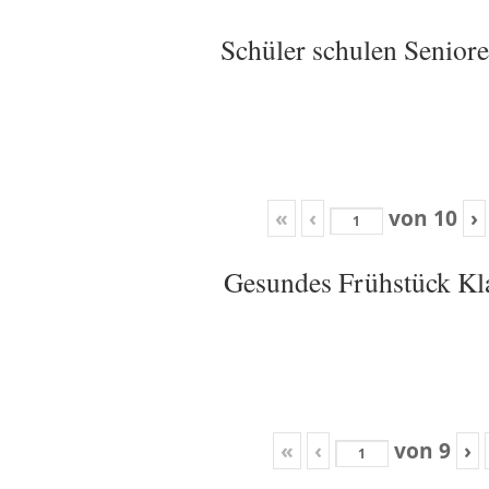
Schüler schulen Senior
«
‹
von
10
›
Gesundes Frühstück Kl
«
‹
von
9
›