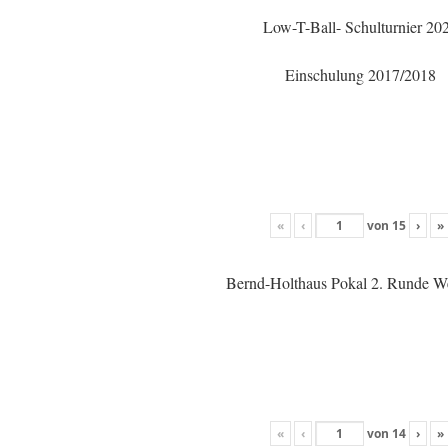
Low-T-Ball- Schulturnier 20
Einschulung 2017/2018
«
‹
von
15
›
»
Bernd-Holthaus Pokal 2. Runde W
«
‹
von
14
›
»